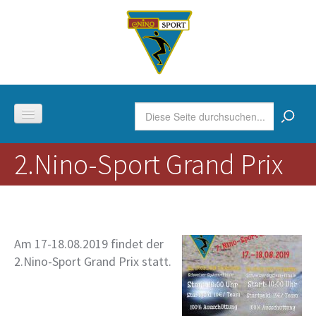
Skip to content
Skip to navigation
Suchformular
Suche
2.Nino-Sport Grand Prix
Boule
Gymnastik
Am 17-18.08.2019 findet der
Der Verein
2.Nino-Sport Grand Prix statt.