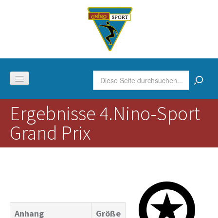
Skip to content
Skip to navigation
Suchformular
Suche
Ergebnisse 4.Nino-Sport
Boule
Grand Prix
Gymnastik
Der Verein
Anhang
Größe