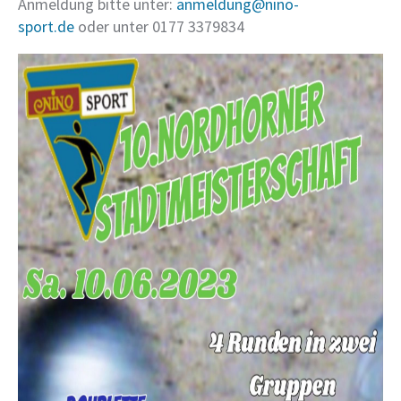
Anmeldung bitte unter:
anmeldung@nino-
sport.de
oder unter 0177 3379834