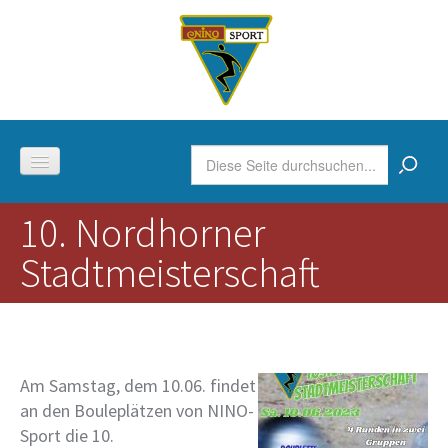
Skip to content
Skip to navigation
Suchformular
Suche
10. Nordhorner
Boule
Stadtmeisterschaft
Gymnastik
Der Verein
Am Samstag, dem 10.06. findet
an den Bouleplätzen von NINO-
Sport die 10.