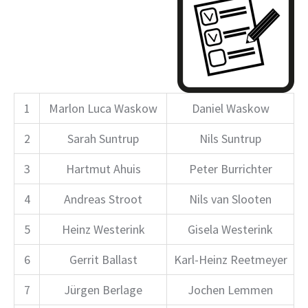
1
Marlon Luca Waskow
Daniel Waskow
2
Sarah Suntrup
Nils Suntrup
3
Hartmut Ahuis
Peter Burrichter
4
Andreas Stroot
Nils van Slooten
5
Heinz Westerink
Gisela Westerink
6
Gerrit Ballast
Karl-Heinz Reetmeyer
7
Jürgen Berlage
Jochen Lemmen