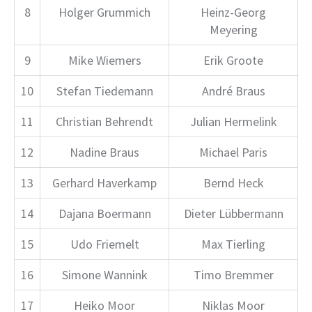
8
Holger Grummich
Heinz-Georg
Meyering
9
Mike Wiemers
Erik Groote
10
Stefan Tiedemann
André Braus
11
Christian Behrendt
Julian Hermelink
12
Nadine Braus
Michael Paris
13
Gerhard Haverkamp
Bernd Heck
14
Dajana Boermann
Dieter Lübbermann
15
Udo Friemelt
Max Tierling
16
Simone Wannink
Timo Bremmer
17
Heiko Moor
Niklas Moor